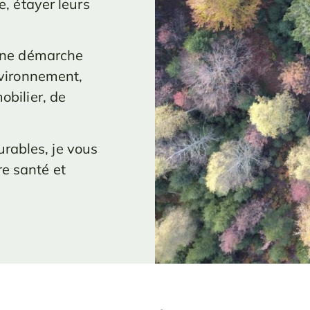
e, étayer leurs
une démarche
nvironnement,
obilier, de
urables, je vous
re santé et