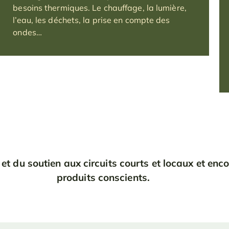
besoins thermiques. Le chauffage, la lumière,
l’eau, les déchets, la prise en compte des
ondes…
et du soutien aux circuits courts et locaux et enco
produits conscients.