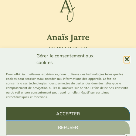
Anaïs Jarre
06.83.53.35.52
Gérer le consentement aux
studio@anaisjarre.com
cookies
Suivez-moi sur les réseaux :
Pour offrir les meilleures expériences, nous utilisons des technologies telles que les
cookies pour stocker et/ou accéder aux informations des appareils. Le fait de
consentir à ces technologies nous permettra de traiter des données telles que le
comportement de navigation ou les ID uniques sur ce site. Le fait de ne pas consentir
ou de retirer son consentement peut avoir un effet négatif sur certaines
caractéristiques et fonctions.
Juillet 2022
© Tous droits réservés
ACCEPTER
N° Siret : 901 685 271 00016
REFUSER
Design et Intégration :